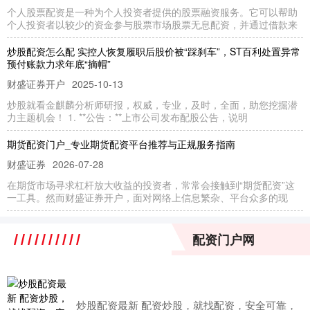
个人股票配资是一种为个人投资者提供的股票融资服务。它可以帮助
个人投资者以较少的资金参与股票市场股票无息配资，并通过借款来
炒股配资怎么配 实控人恢复履职后股价被“踩刹车”，ST百利处置异常
预付账款力求年底“摘帽”
财盛证券开户
2025-10-13
炒股就看金麒麟分析师研报，权威，专业，及时，全面，助您挖掘潜
力主题机会！ 1. **公告：**上市公司发布配股公告，说明
期货配资门户_专业期货配资平台推荐与正规服务指南
财盛证券
2026-07-28
在期货市场寻求杠杆放大收益的投资者，常常会接触到“期货配资”这
一工具。然而财盛证券开户，面对网络上信息繁杂、平台众多的现
宁夏配资公司推荐指南
配资门户网
财盛证券
2026-08-05
在宁夏，随着投资理财需求的增长，配资公司逐渐成为许多投资者放
大资金、提升收益的重要渠道。然而，市场上配资公司良莠不齐，如
炒股配资最新 配资炒股，就找配资，安全可靠，