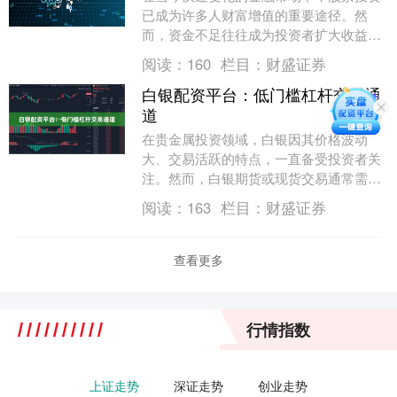
已成为许多人财富增值的重要途径。然
而，资金不足往往成为投资者扩大收益的
瓶颈。黄金配资咨询平台应运而生，为投
阅读：
160
栏目：
财盛证券
资者提供专业的股票....
白银配资平台：低门槛杠杆交易通
道
在贵金属投资领域，白银因其价格波动
大、交易活跃的特点，一直备受投资者关
注。然而，白银期货或现货交易通常需要
较高的保证金，这对资金有限的投资者来
阅读：
163
栏目：
财盛证券
说是一道门槛。近年....
查看更多
行情指数
上证走势
深证走势
创业走势