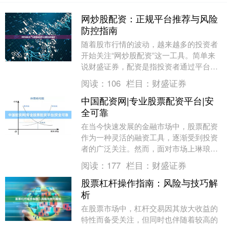
网炒股配资：正规平台推荐与风险
防控指南
随着股市行情的波动，越来越多的投资者
开始关注“网炒股配资”这一工具。简单来
说财盛证券，配资是指投资者通过平台借
入资金放大投资本金，从而在行情向好时
阅读：
106
栏目：
财盛证券
获得更高收益。....
中国配资网|专业股票配资平台|安
全可靠
在当今快速发展的金融市场中，股票配资
作为一种灵活的融资工具，逐渐受到投资
者的广泛关注。然而，面对市场上琳琅满
目的配资平台，如何选择一个既专业又安
阅读：
177
栏目：
财盛证券
全的平台，成为许....
股票杠杆操作指南：风险与技巧解
析
在股票市场中，杠杆交易因其放大收益的
特性而备受关注，但同时也伴随着较高的