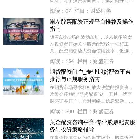
风险。对于投资者而言，了解如何开通杠
杆、不同方式的门槛及风险，是参与交易
阅读：
67
栏目：
财盛证券
前必须掌握的功课....
崇左股票配资正规平台推荐及操作
指南
随着A股市场的波动加剧，越来越多的崇
左投资者开始关注股票配资这一杠杆工
具。配资能够放大资金使用效率，但选择
正规平台是保障资金安全的前提。本文将
阅读：
154
栏目：
财盛证券
为您梳理崇左地区可....
期货配资门户_专业期货配资平台
推荐与正规服务指南
在期货市场寻求杠杆放大收益的投资者，
常常会接触到“期货配资”这一工具。然而
财盛证券开户，面对网络上信息繁杂、平
台众多的现状，如何辨别并选择专业、正
阅读：
200
栏目：
财盛证券
规的期货配资服....
黄金配资咨询平台-专业股票配资服
务与投资策略指导
在当今快速变化的金融市场中，股票投资