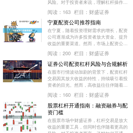
风险。对于投资者来说，理解杠杆操作的
原理、掌握相关技巧并有效管理风险，是
阅读：
163
栏目：
财盛证券
实现稳健投资的关....
宁夏配资公司推荐指南
在宁夏，随着投资理财需求的增长，配资
公司逐渐成为许多投资者放大资金、提升
收益的重要渠道。然而，市场上配资公司
良莠不齐，如何选择一家正规、安全、服
阅读：
200
栏目：
财盛证券
务优质的配资公司....
证券公司配资杠杆风险与合规解析
在股市行情波动加剧的背景下，配资杠杆
交易因其放大收益的特性，持续吸引着投
资者的目光。然而，高收益往往伴随着高
风险，尤其是在合规层面，配资行为存在
阅读：
160
栏目：
财盛证券
诸多需要警惕的“....
股票杠杆开通指南：融资融券与配
资门槛
在股票市场中财盛证券，杠杆交易是放大
收益的重要工具，但同时也伴随着更高的